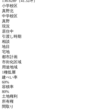
136.62m²（41.32坪）
小学校区
真野北
中学校区
真野
現況
居住中
引渡し時期
相談
地目
宅地
都市計画
市街化区域
用途地域
1種低層
建ぺい率
60%
容積率
80%
土地権利
所有権
間取り