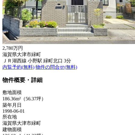
2,780万円
滋賀県大津市緑町
ＪＲ湖西線 小野駅 緑町北口 3分
内覧予約(無料)
物件の問合せ(無料)
物件概要・詳細
敷地面積
186.36m²（56.37坪）
築年月日
1998-06-01
所在地
滋賀県大津市緑町
建物面積