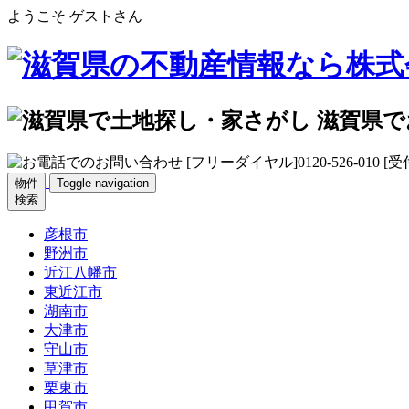
ようこそ ゲストさん
物件
Toggle navigation
検索
彦根市
野洲市
近江八幡市
東近江市
湖南市
大津市
守山市
草津市
栗東市
甲賀市