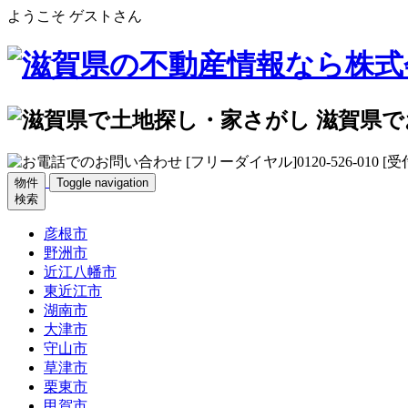
ようこそ ゲストさん
物件
Toggle navigation
検索
彦根市
野洲市
近江八幡市
東近江市
湖南市
大津市
守山市
草津市
栗東市
甲賀市