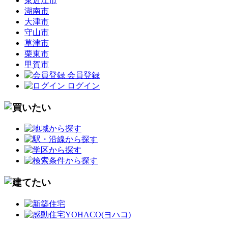
東近江市
湖南市
大津市
守山市
草津市
栗東市
甲賀市
会員登録
ログイン