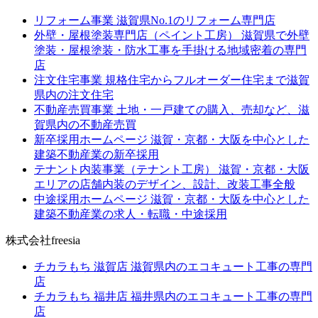
リフォーム事業
滋賀県No.1のリフォーム専門店
外壁・屋根塗装専門店（ペイント工房）
滋賀県で外壁
塗装・屋根塗装・防水工事を手掛ける地域密着の専門
店
注文住宅事業
規格住宅からフルオーダー住宅まで滋賀
県内の注文住宅
不動産売買事業
土地・一戸建ての購入、売却など、滋
賀県内の不動産売買
新卒採用ホームページ
滋賀・京都・大阪を中心とした
建築不動産業の新卒採用
テナント内装事業（テナント工房）
滋賀・京都・大阪
エリアの店舗内装のデザイン、設計、改装工事全般
中途採用ホームページ
滋賀・京都・大阪を中心とした
建築不動産業の求人・転職・中途採用
株式会社freesia
チカラもち 滋賀店
滋賀県内のエコキュート工事の専門
店
チカラもち 福井店
福井県内のエコキュート工事の専門
店