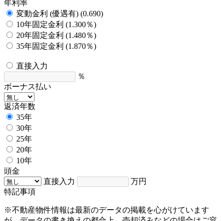
年利率
変動金利 (優遇有) (0.690)
10年固定金利 (1.300％)
20年固定金利 (1.480％)
35年固定金利 (1.870％)
直接入力
％
ボーナス払い
返済年数
35年
30年
25年
20年
10年
頭金
直接入力
万円
特記事項
※不動産物件情報は最新のデータの掲載を心がけています
が、データの書き換えの都合上、売却済みなどの場合はご容