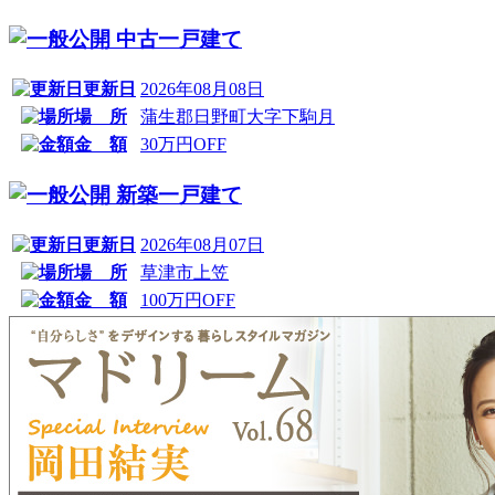
中古一戸建て
更新日
2026年08月08日
場 所
蒲生郡日野町大字下駒月
金 額
30万円OFF
新築一戸建て
更新日
2026年08月07日
場 所
草津市上笠
金 額
100万円OFF