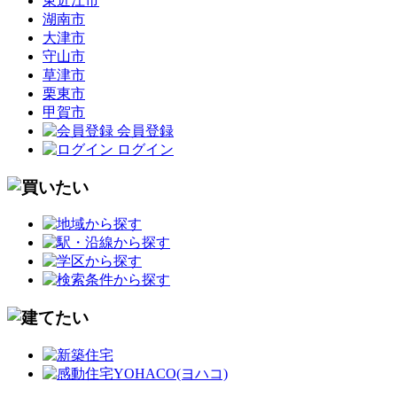
東近江市
湖南市
大津市
守山市
草津市
栗東市
甲賀市
会員登録
ログイン