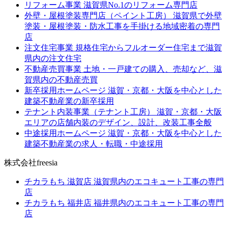
リフォーム事業
滋賀県No.1のリフォーム専門店
外壁・屋根塗装専門店（ペイント工房）
滋賀県で外壁
塗装・屋根塗装・防水工事を手掛ける地域密着の専門
店
注文住宅事業
規格住宅からフルオーダー住宅まで滋賀
県内の注文住宅
不動産売買事業
土地・一戸建ての購入、売却など、滋
賀県内の不動産売買
新卒採用ホームページ
滋賀・京都・大阪を中心とした
建築不動産業の新卒採用
テナント内装事業（テナント工房）
滋賀・京都・大阪
エリアの店舗内装のデザイン、設計、改装工事全般
中途採用ホームページ
滋賀・京都・大阪を中心とした
建築不動産業の求人・転職・中途採用
株式会社freesia
チカラもち 滋賀店
滋賀県内のエコキュート工事の専門
店
チカラもち 福井店
福井県内のエコキュート工事の専門
店