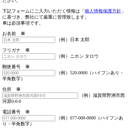
ださい。
下記フォームにご入力いただく情報は「
個人情報保護方針
」
に基づき、弊社にて厳重に管理致します。
※
は必須事項です。
お名前
※
（例）日本 太郎
フリガナ
※
（例）ニホン タロウ
郵便番号
※
（例）520-0000（ハイフンあり・
半角数字）
住所
※
（例）滋賀県野洲市西
河原0-0-0
電話番号
※
（例）077-000-0000（ハイフンあ
り・半角数字）