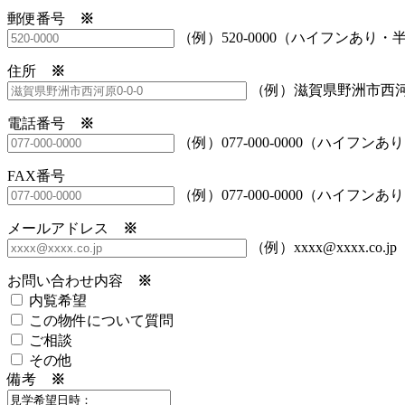
郵便番号
※
（例）520-0000（ハイフンあり・
住所
※
（例）滋賀県野洲市西河原
電話番号
※
（例）077-000-0000（ハイフン
FAX番号
（例）077-000-0000（ハイフン
メールアドレス
※
（例）xxxx@xxxx.co.jp
お問い合わせ内容
※
内覧希望
この物件について質問
ご相談
その他
備考
※