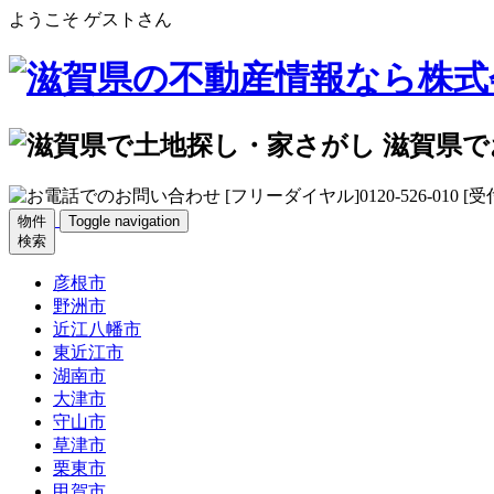
ようこそ ゲストさん
物件
Toggle navigation
検索
彦根市
野洲市
近江八幡市
東近江市
湖南市
大津市
守山市
草津市
栗東市
甲賀市