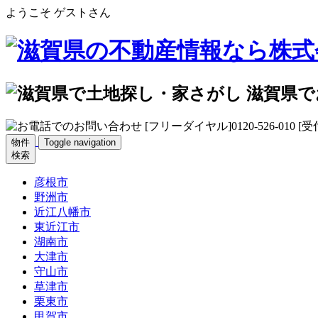
ようこそ ゲストさん
物件
Toggle navigation
検索
彦根市
野洲市
近江八幡市
東近江市
湖南市
大津市
守山市
草津市
栗東市
甲賀市