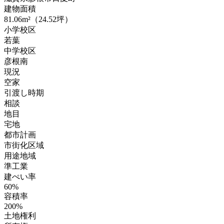
建物面積
81.06m²（24.52坪）
小学校区
若葉
中学校区
彦根南
現況
空家
引渡し時期
相談
地目
宅地
都市計画
市街化区域
用途地域
準工業
建ぺい率
60%
容積率
200%
土地権利